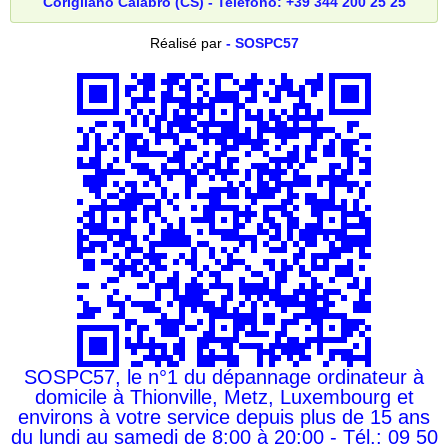
Corigliano Calabro (CS) - Telefono: +39 344 200 25 25
Réalisé par
- SOSPC57
SOSPC57, le n°1 du dépannage ordinateur à
domicile à Thionville, Metz, Luxembourg et
environs à votre service depuis plus de 15 ans
du lundi au samedi de 8:00 à 20:00 - Tél.: 09 50