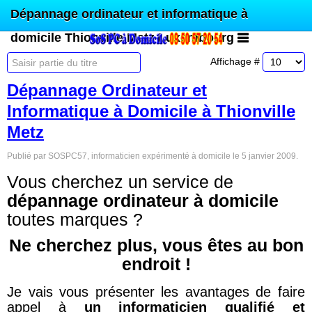
Dépannage ordinateur et informatique à
domicile Thionville Metz Luxembourg
Affichage #
Dépannage Ordinateur et
Informatique à Domicile à Thionville
Metz
Publié par SOSPC57, informaticien expérimenté à domicile le
5 janvier 2009
.
Vous cherchez un service de
dépannage ordinateur à domicile
toutes marques ?
Ne cherchez plus, vous êtes au bon
endroit !
Je vais vous présenter les avantages de faire
appel à
un informaticien qualifié et