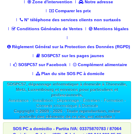
Zone d'intervention
Notre adresse
Comparer les prix
N° téléphone des services clients non surtaxés
Conditions Générales de Ventes
Mentions légales
Règlement Général sur la Protection des Données (RGPD)
SOSPC57 sur les pages jaunes
SOSPC57 sur Facebook
Complément alimentaire
Plan du site SOS PC à domicile
SOSPC57, dépannage informatique à domicile à Thionville,
Metz, Luxembourg et environs pour particuliers et
professionnels,
Assistance - Installation - Dépannage - Entretien - Formation -
Conseils informatique à Domicile
Copyright © 2009 -
2026
- Toute reproduction, même
partielle des éléments de ce site, est interdite !
SOS PC a domicilio - Partita IVA: 03375870783 / 87064