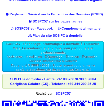
Conditions Générales de Ventes
Mentions légales
Règlement Général sur la Protection des Données (RGPD)
SOSPC57 sur les pages jaunes
SOSPC57 sur Facebook
Complément alimentaire
Plan du site SOS PC à domicile
SOSPC57, dépannage informatique à domicile à Thionville,
Metz, Luxembourg et environs pour particuliers et
professionnels,
Assistance - Installation - Dépannage - Entretien - Formation -
Conseils informatique à Domicile
Copyright © 2009 -
2026
- Toute reproduction, même
partielle des éléments de ce site, est interdite !
SOS PC a domicilio - Partita IVA: 03375870783 / 87064
Corigliano Calabro (CS) - Telefono: +39 344 200 25 25
Réalisé par
- SOSPC57