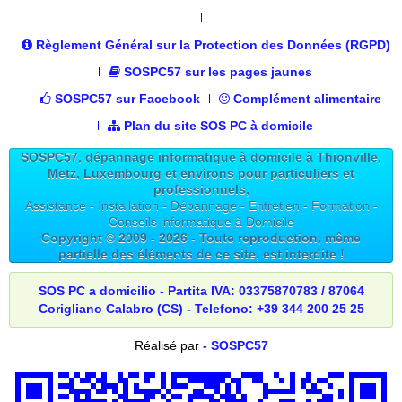
Règlement Général sur la Protection des Données (RGPD)
SOSPC57 sur les pages jaunes
SOSPC57 sur Facebook
Complément alimentaire
Plan du site SOS PC à domicile
SOSPC57, dépannage informatique à domicile à Thionville,
Metz, Luxembourg et environs pour particuliers et
professionnels,
Assistance - Installation - Dépannage - Entretien - Formation -
Conseils informatique à Domicile
Copyright © 2009 -
2026
- Toute reproduction, même
partielle des éléments de ce site, est interdite !
SOS PC a domicilio - Partita IVA: 03375870783 / 87064
Corigliano Calabro (CS) - Telefono: +39 344 200 25 25
Réalisé par
- SOSPC57