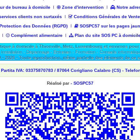
r de bureau à domicile
Zone d'intervention
Notre adre
ervices clients non surtaxés
Conditions Générales de Vent
 Protection des Données (RGPD)
SOSPC57 sur les pages jau
Complément alimentaire
Plan du site SOS PC à domicil
ue à domicile à Thionville, Metz, Luxembourg et environs pour p
 Installation - Dépannage - Entretien - Formation - Conseils informatiq
9 -
2026
- Toute reproduction, même partielle des éléments de ce sit
 Partita IVA: 03375870783 / 87064 Corigliano Calabro (CS) - Telefo
Réalisé par
- SOSPC57