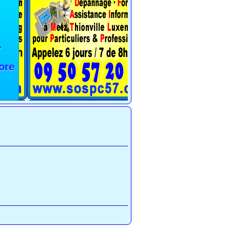
1
ore