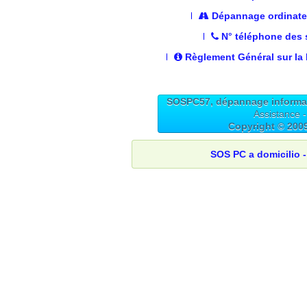
Dépannage ordinateu
N° téléphone des s
Règlement Général sur la
SOSPC57, dépannage informatiq
Assistance -
Copyright © 200
SOS PC a domicilio -