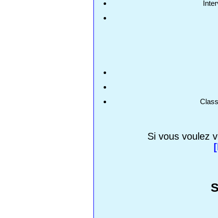
Inte
Clas
Si vous voulez v
S