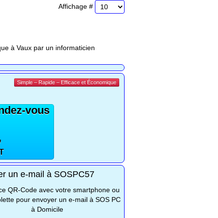
Affichage #
ue à Vaux par un informaticien
Simple – Rapide – Efficace et Économique
endez-vous
,
T
er un e-mail à SOSPC57
z ce QR-Code avec votre smartphone ou
blette pour envoyer un e-mail à SOS PC
à Domicile