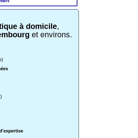
illers
ique à domicile
,
xembourg
et environs.
s)
nées
)
d’expertise