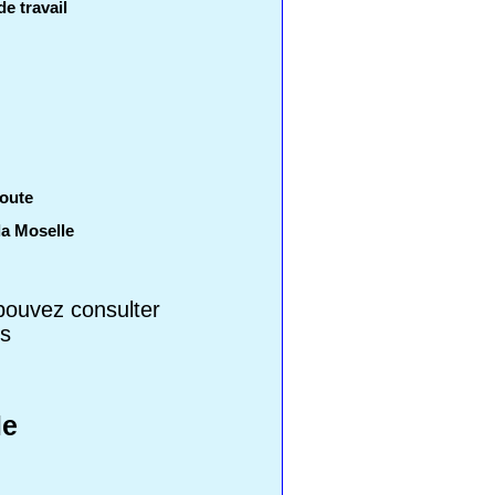
de travail
coute
la Moselle
 pouvez consulter
ls
le