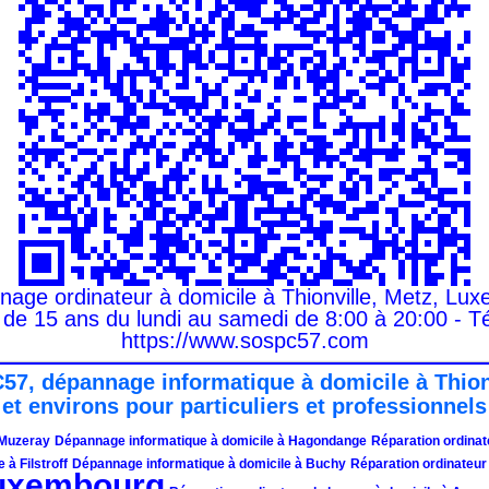
ge ordinateur à domicile à Thionville, Metz, Lux
 de 15 ans du lundi au samedi de 8:00 à 20:00 - Té
https://www.sospc57.com
57, dépannage informatique à domicile à Thio
et environs pour particuliers et professionnels
 Muzeray
Dépannage informatique à domicile à Hagondange
Réparation ordinat
à Filstroff
Dépannage informatique à domicile à Buchy
Réparation ordinateur
uxembourg