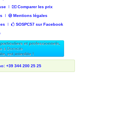
sse
Comparer les prix
es
Mentions légales
nes
SOSPC57 sur Facebook
e
articuliers et professionnels,
ue à Domicile
e, est interdite !
no: +39 344 200 25 25