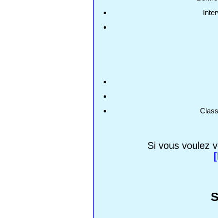
Inte
Clas
Si vous voulez v
S