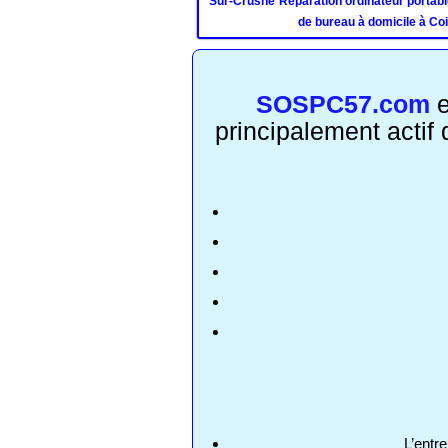
Sur-Crusne
Réparation ordinateur portabl
de bureau à domicile à Co
SOSPC57.com
e
principalement actif
L’entr