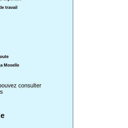
de travail
coute
la Moselle
 pouvez consulter
ls
le