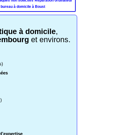
ques non sollicités
Réparation ordinateur
 bureau à domicile à Boust
ique à domicile
,
xembourg
et environs.
s)
nées
)
d’expertise