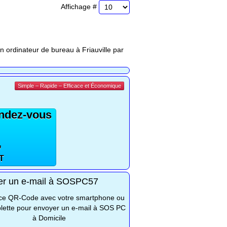
Affichage #
n ordinateur de bureau à Friauville par
Simple – Rapide – Efficace et Économique
endez-vous
,
T
er un e-mail à SOSPC57
z ce QR-Code avec votre smartphone ou
blette pour envoyer un e-mail à SOS PC
à Domicile