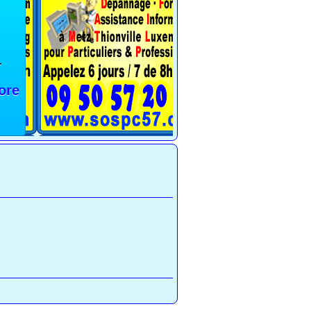
1
ore