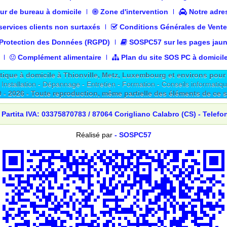
r de bureau à domicile
Zone d'intervention
Notre adre
ervices clients non surtaxés
Conditions Générales de Vent
 Protection des Données (RGPD)
SOSPC57 sur les pages jau
Complément alimentaire
Plan du site SOS PC à domicil
ue à domicile à Thionville, Metz, Luxembourg et environs pour p
 Installation - Dépannage - Entretien - Formation - Conseils informatiq
9 -
2026
- Toute reproduction, même partielle des éléments de ce sit
 Partita IVA: 03375870783 / 87064 Corigliano Calabro (CS) - Telefo
Réalisé par
- SOSPC57