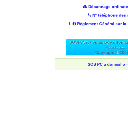
Dépannage ordinateu
N° téléphone des s
Règlement Général sur la
SOSPC57, dépannage informatiq
Assistance -
Copyright © 200
SOS PC a domicilio -