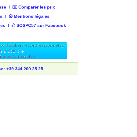
sse
Comparer les prix
es
Mentions légales
nes
SOSPC57 sur Facebook
e
articuliers et professionnels,
ue à Domicile
e, est interdite !
no: +39 344 200 25 25