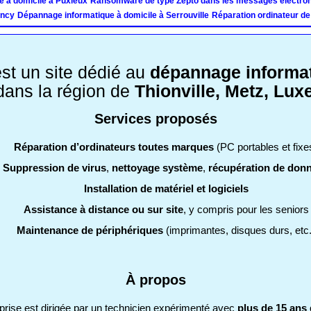
e à domicile à Puxieux
Ransomware de type Zepto dans les messages électroni
incy
Dépannage informatique à domicile à Serrouville
Réparation ordinateur de
st un site dédié au
dépannage informat
 dans la région de
Thionville, Metz, Lu
Services proposés
Réparation d’ordinateurs toutes marques
(PC portables et fixe
Suppression de virus
,
nettoyage système
,
récupération de don
Installation de matériel et logiciels
Assistance à distance ou sur site
, y compris pour les seniors
Maintenance de périphériques
(imprimantes, disques durs, etc.
À propos
eprise est dirigée par un technicien expérimenté avec
plus de 15 ans 