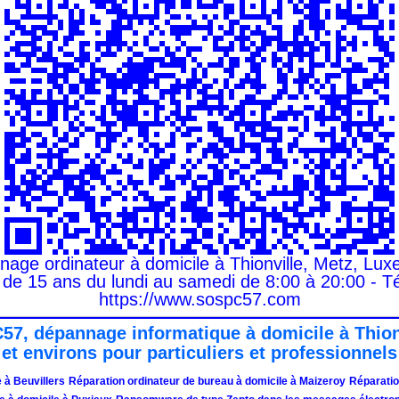
ge ordinateur à domicile à Thionville, Metz, Lux
 de 15 ans du lundi au samedi de 8:00 à 20:00 - Té
https://www.sospc57.com
57, dépannage informatique à domicile à Thio
et environs pour particuliers et professionnels
 à Beuvillers
Réparation ordinateur de bureau à domicile à Maizeroy
Réparatio