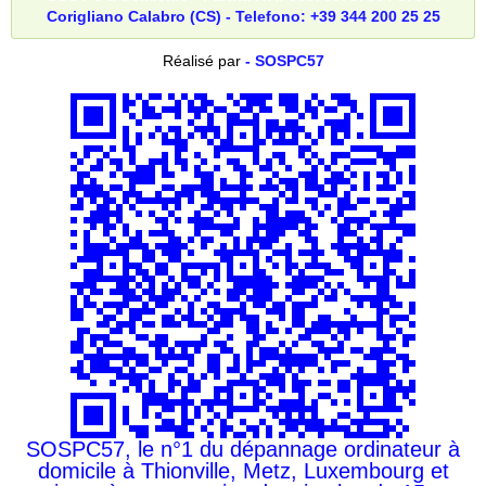
Corigliano Calabro (CS) - Telefono: +39 344 200 25 25
Réalisé par
- SOSPC57
SOSPC57, le n°1 du dépannage ordinateur à
domicile à Thionville, Metz, Luxembourg et