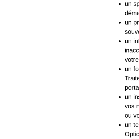
un sp
démar
un pr
souve
un i
inacc
votre
un fo
Trait
porta
un in
vos 
ou vo
un te
Optiq