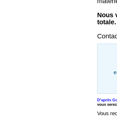
matéri
Nous v
totale.
Contac
e
D'après Go
vous serez
Vous rec