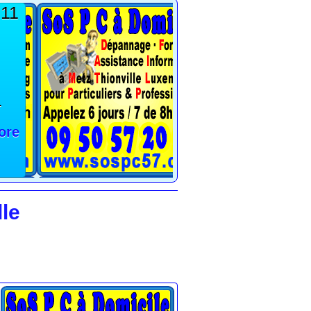
 11
1
ore
le