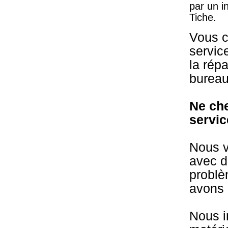
par un i
Tiche.
Vous c
servic
la rép
bureau
Ne ch
servic
Nous v
avec d
problè
avons 
Nous i