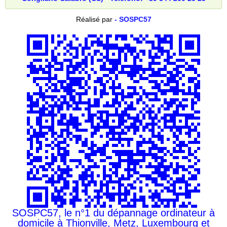
Réalisé par
- SOSPC57
SOSPC57, le n°1 du dépannage ordinateur à
domicile à Thionville, Metz, Luxembourg et