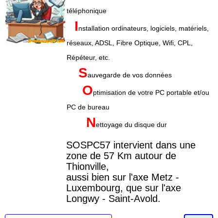
téléphonique
I
nstallation ordinateurs, logiciels, matériels,
réseaux, ADSL, Fibre Optique, Wifi, CPL,
Répéteur, etc.
S
auvegarde de vos données
O
ptimisation de votre PC portable et/ou
PC de bureau
N
ettoyage du disque dur
SOSPC57 intervient dans une
zone de 57 Km autour de
Thionville,
aussi bien sur l'axe Metz -
Luxembourg, que sur l'axe
Longwy - Saint-Avold.