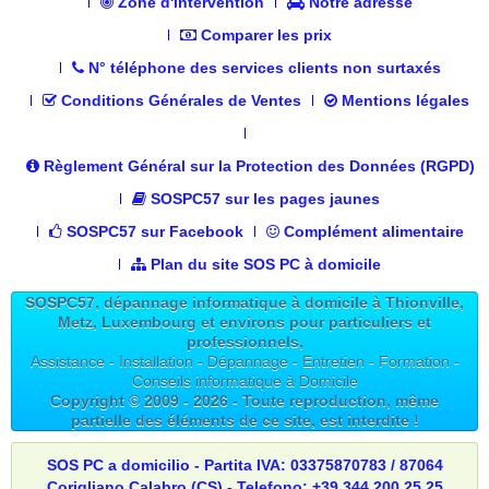
Zone d'intervention
Notre adresse
Comparer les prix
N° téléphone des services clients non surtaxés
Conditions Générales de Ventes
Mentions légales
Règlement Général sur la Protection des Données (RGPD)
SOSPC57 sur les pages jaunes
SOSPC57 sur Facebook
Complément alimentaire
Plan du site SOS PC à domicile
SOSPC57, dépannage informatique à domicile à Thionville,
Metz, Luxembourg et environs pour particuliers et
professionnels,
Assistance - Installation - Dépannage - Entretien - Formation -
Conseils informatique à Domicile
Copyright © 2009 -
2026
- Toute reproduction, même
partielle des éléments de ce site, est interdite !
SOS PC a domicilio - Partita IVA: 03375870783 / 87064
Corigliano Calabro (CS) - Telefono: +39 344 200 25 25